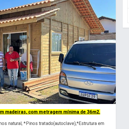
em madeiras, com metragem mínima de
36m2.
s natural, *Pinos tratado(autoclave),*Estrutura em